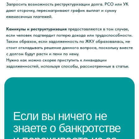
Запросить возможность реструктуризации долга. РСО или УК
дают отсрочку, пересматривают график выплат и сумму
ежемесячных платежей.
Каникулы и реструктуризация
предоставляются в том случае,
если человек подтвердит потерю дохода или трудоспособности.
Таким образом, если задолженность по ЖКУ образовалась, не
стоит откладывать решение данного вопроса, поскольку вместе
с долгом будут расти и пени по нему.
Нужно как можно скорее приступить к ликвидации
задолженностей, используя способы, рассмотренные в статье.