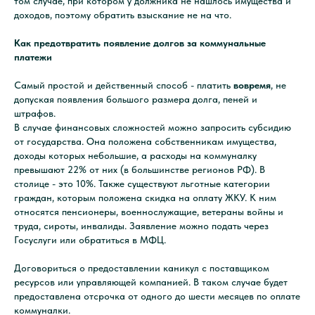
том случае, при котором у должника не нашлось имущества и
доходов, поэтому обратить взыскание не на что.
Как предотвратить появление долгов за коммунальные
платежи
Самый простой и действенный способ - платить
вовремя
, не
допуская появления большого размера долга, пеней и
штрафов.
ь
-
пора действ
В случае финансовых сложностей можно запросить субсидию
от государства. Она положена собственникам имущества,
доходы которых небольшие, а расходы на коммуналку
превышают 22% от них (в большинстве регионов РФ). В
столице - это 10%. Также существуют льготные категории
граждан, которым положена скидка на оплату ЖКУ. К ним
относятся пенсионеры, военнослужащие, ветераны войны и
труда, сироты, инвалиды. Заявление можно подать через
Госуслуги или обратиться в МФЦ.
Договориться о предоставлении каникул с поставщиком
ресурсов или управляющей компанией. В таком случае будет
предоставлена отсрочка от одного до шести месяцев по оплате
коммуналки.