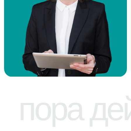
Услуги
Одноклассники
О компании
Вконтакте
Контакты
Youtube
Блог
Telegram
Клиенты
Отзывы
Оплата услуг
Договор оферты
Реквизиты
Политика
компании
конфиденциальности
Обработка персональных
данных
ООО «Кредитный
Амурская обл,
комиссар»
г. Благовещенск,
ОГРН 1152801002265
ул Амурская, 181
Разработка сайта
© 2013 - 2025
nineninjas