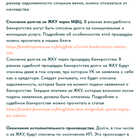
Если вы ничего не
размер задолженности слишком велик, можно отказаться от
наследства.
знаете о банкротстве
и переживаете из-за
Списание долгов за ЖКУ через МФЦ.
В рамках внесудебного
возможных рисков
банкротства могут быть списаны долги за коммунальные и
жилищные услуги. Подробнее об особенностях этой процедуры
можно прочитать в нашем блоге
https://kreditnykomissar.ru/blog/kak-oformit-bankrotstvo-cherez-
Получите бесплатную консультацию —
mfc
юрист ответит на все ваши вопросы,
Списание долгов за ЖКУ через процедуру банкротства. В
внимательно изучит вашу ситуацию и
рамках судебной процедуры банкротства долги за ЖКУ будут
подберет оптимальное решение для
списания долгов.
списаны даже в том случае, при котором УК не заявляла о себе
Чтобы записаться на бесплатную
как о кредиторе. Следует учитывать, что будет списана
Встать на путь
консультацию, кликайте по кнопке ниже
или позвоните в рабочее время 9:00-18:00
задолженность, которая была на момент подачи заявления о
по телефону: 8 800 700-62-91
банкротстве. Текущие платежи за ЖКУ, которые возникли после
подачи заявления, должны быть оплачены. Подробнее о
судебном банкротстве можно прочитать в статье
https://kreditnykomissar.ru/blog/zhizn-bez-dolgovkak-spisat-zajmy-
po-zakonu
Окончание исполнительного производства.
Долги, в том числе
и за ЖКУ, будут списаны по окончанию ИП. Это происходит в