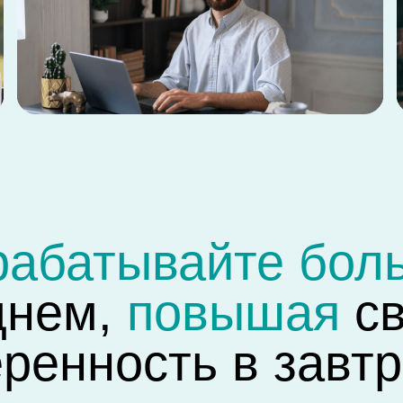
ем,
повышая
свой
енность в завтрашн
 расходы, избавьтесь от постоянного стресса. Работайте в уд
и месте, и зарабатывайте столько, сколько вы хотите!
Начать зарабатывать