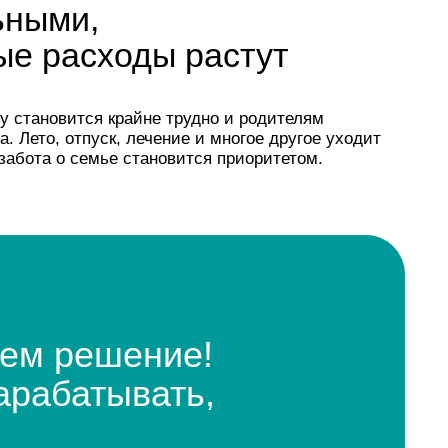
шение!
ывать,