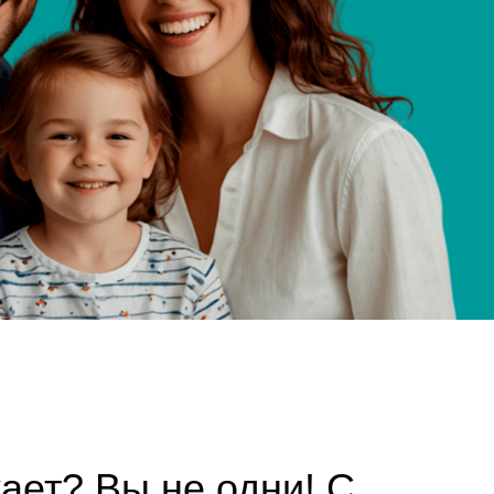
ы не одни! С
ет финансовая
 из нас: