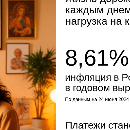
8,61%
инфляция в России
в годовом выражени
По данным на 24 июня 2024 года
Платежи становятся
обременительными,
а повседневные рас
Собрать детей в сад и школу становится
приходится затягивать пояса. Лето, отпу
на второй план, потому что забота о сем