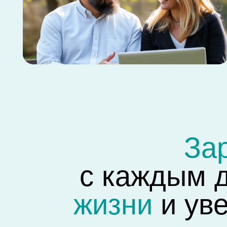
с каждым дн
жизни
и увер
Покройте все свои кредиты и
вас время 