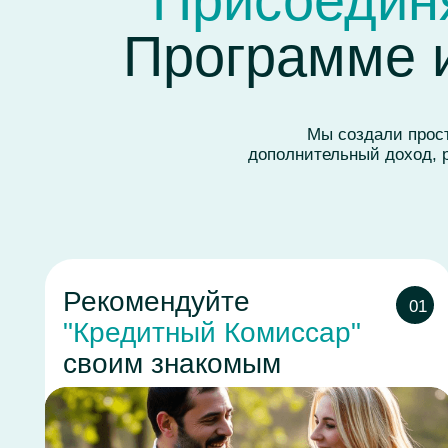
Рекомендуйте
П
01
"Кредитный Комиссар"
в
своим знакомым
в
Зара