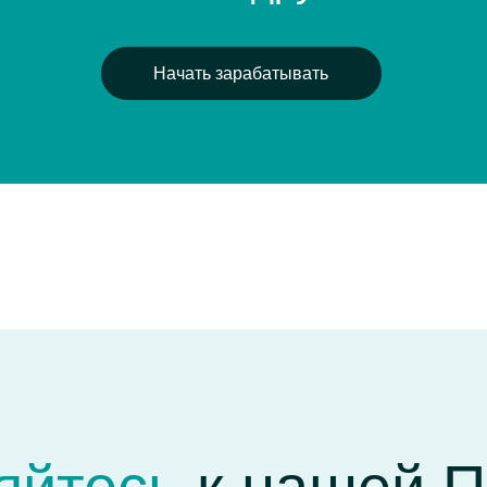
тесь
к нашей Парт
начните зарабатыва
ффективную систему, благодаря которой вы можете получать
зывая о нас друзьям и знакомым. Каждая рекомендация принос
прибыль: