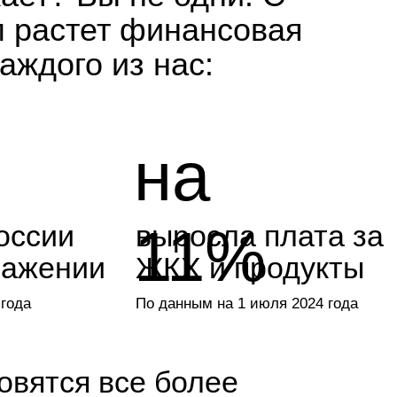
на
11%
выросла плата за
и
ЖКХ и продукты
По данным на 1 июля 2024 года
 все более
ходы растут
 крайне трудно и родителям
ск, лечение и многое другое уходит
ье становится приоритетом.