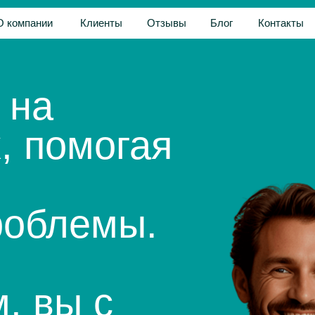
нии
Клиенты
Отзывы
Блог
Контакты
Акции
компании
Клиенты
Отзывы
Блог
Контакты
а
помогая
блемы.
вы с
ите свою