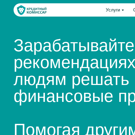
Услуги
О компа
Услуги
О 
Зарабатывайте н
рекомендациях, 
людям решать
финансовые про
Помогая другим, 
легкостью улучш