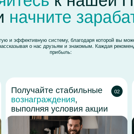
олучайте стабильные
Увелич
02
ознаграждения
,
доход
,
ыполняя условия акции
дома!
батывайте больше