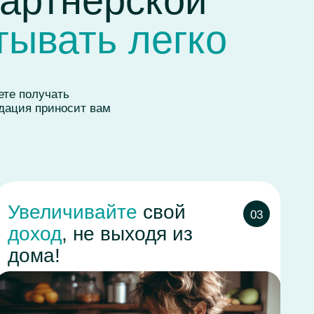
ивайте
свой
03
 не выходя из