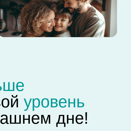
уровень
ем дне!
обное для