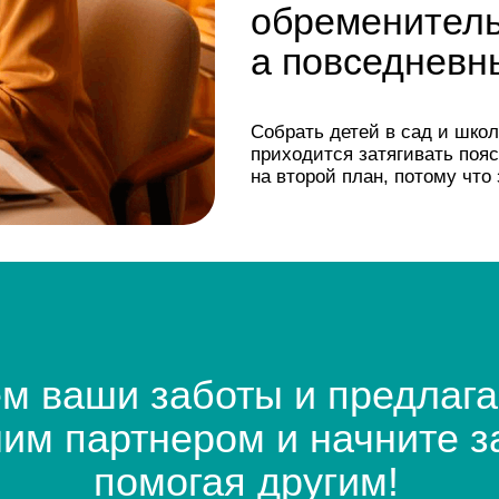
аши заботы и предлагаем ре
партнером и начните зарабат
помогая другим!
Начать зарабатывать