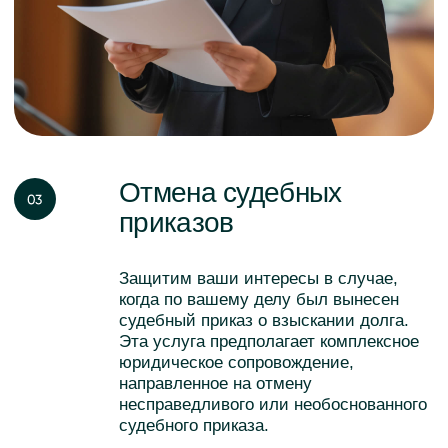
Реструктуризация
долговых обязательств
Реструктуризация долга при
банкротстве физического лица —
один из методов урегулирования
задолженности перед кредитором.
Внесение изменений в условия
существующего долга с целью
облегчения его погашения для
гражданина.
Это позволяет избежать негативных
последствий, связанных
с невыполнением долговых
обязательств, таких как начисление
пени и процентов, судебное взыскание,
конфискация имущества и другие
ограничения.