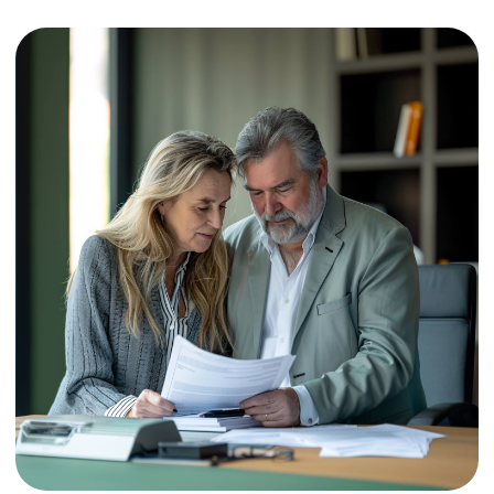
Финансовая защита при
банкротстве
Услуга направлена на защиту
интересов должника в процессе
банкротства. Эта услуга предполагает
комплексное юридическое
сопровождение, направленное
на минимизацию финансовых потерь
и сохранение имущества должника
в условиях банкротства.
Если процедура банкротства
не подходит, но невозможно выполнить
обязательства по кредитам в полном
объеме, необходимо начинать
действовать уже сейчас, чтобы
избежать роста штрафов и пеней из-за
просрочек по кредитам или займам.
Бесплатная консультация по услуге