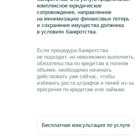
ООО «Кредитный
Амурская обл,
комиссар»
г. Благовещенск,
ОГРН 1152801002265
ул Амурская, 181
Разработка сайта
© 2013 - 2025
nineninjas