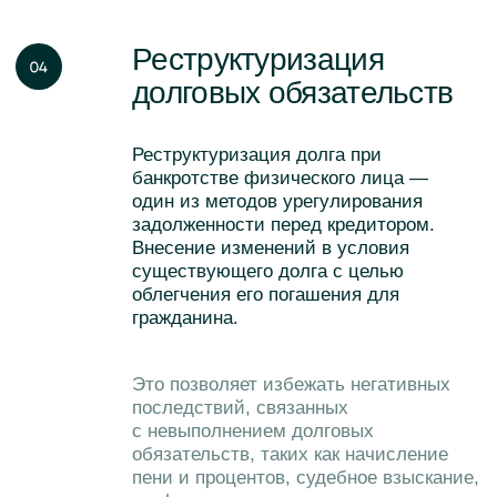
ь
-
пора действ
Хотите начать
процедуру списания
долгов или получить
консультацию
по вашему вопросу?
Заполните небольшую форму и наши
специалисты свяжутся с вами.
Подать заявку