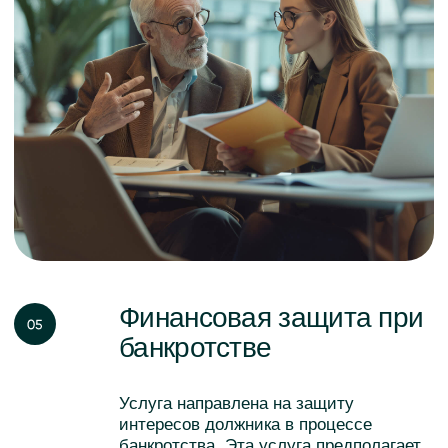
mail@kreditkomissar.ru
Главная
Дзен
Услуги
Одноклассники
О компании
Вконтакте
Контакты
Youtube
Блог
Telegram
Клиенты
Отзывы
Оплата услуг
Договор оферты
Реквизиты
Политика
компании
конфиденциальности
Обработка персональных
данных