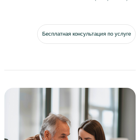
Внесудебное
банкротство
Поможем при оформлении
«Внесудебного банкротства». Это
процедура бесплатного банкротства
для граждан, введенная в сентябре
2020 года, которая позволяет
физическим и юридическим лицам,
имеющим финансовые трудности,
достичь соглашения с кредиторами
о реструктуризации долга без участия
суда. При этом должник должен
соответствовать определенным
критериям, предусмотренным законом.
В Российской Федерации внесудебная
процедура банкротства физических