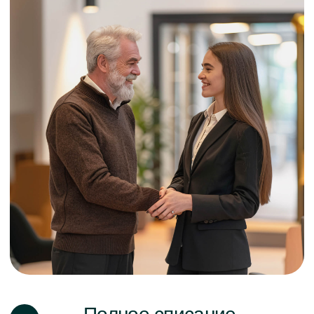
Полное списание
долгов
Поможем в решении проблем,
связанных с накопленными
финансовыми обязательствами. Эта
услуга предполагает комплексное
сопровождение специалистами
в области юриспруденции, которые
разрабатывают и реализуют
индивидуальный план действий для
достижения списания долгов.
Доступно несколько вариантов для
полного освобождения от обязательств
по долгам и кредитам. Для достижения