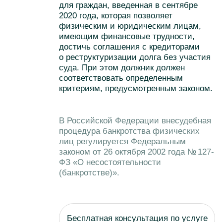
Отмена судебных
приказов
Защитим ваши интересы в случае,
когда по вашему делу был вынесен
судебный приказ о взыскании долга.
Эта услуга предполагает комплексное
юридическое сопровождение,
направленное на отмену
несправедливого или необоснованного
судебного приказа.
Банковские учреждения
и микрофинансовые организации
предпочитают обращаться
за судебным приказом, поскольку это
более оперативный и упрощенный
способ, чем подача иска в суд.
Решение принимается в течение