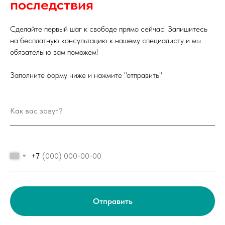
последствия
О компании
Вконтакте
Контакты
Youtube
Сделайте первый шаг к свободе прямо сейчас! Запишитесь
Блог
Telegram
на бесплатную консультацию к нашему специалисту и мы
Клиенты
обязательно вам поможем!
Отзывы
Заполните форму ниже и нажмите "отправить"
Оплата услуг
Договор оферты
Реквизиты
Политика
компании
конфиденциальности
Обработка персональных
данных
+7
ООО «Кредитный
Амурская обл,
комиссар»
г. Благовещенск,
ОГРН 1152801002265
ул Амурская, 181
Разработка сайта
© 2013 - 2025
nineninjas
Отправить