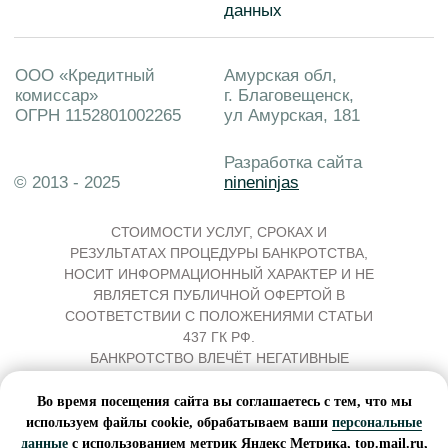
ВСЯ ПРЕДСТАВЛЕННАЯ НА САЙТЕ
ИНФОРМАЦИЯ, В ТОМ ЧИСЛЕ О
СТОИМОСТИ УСЛУГ, СРОКАХ И
РЕЗУЛЬТАТАХ ПРОЦЕДУРЫ БАНКРОТСТВА,
НОСИТ ИНФОРМАЦИОННЫЙ ХАРАКТЕР И НЕ
ЯВЛЯЕТСЯ ПУБЛИЧНОЙ ОФЕРТОЙ В
СООТВЕТСТВИИ С ПОЛОЖЕНИЯМИ СТАТЬИ
437 ГК РФ.
БАНКРОТСТВО ВЛЕЧЁТ НЕГАТИВНЫЕ
ПОСЛЕДСТВИЯ, В ТОМ ЧИСЛЕ
ОГРАНИЧЕНИЯ НА ПОЛУЧЕНИЕ КРЕДИТА И
Во время посещения сайта вы соглашаетесь с тем, что мы
ПОВТОРНОЕ БАНКРОТСТВО В ТЕЧЕНИЕ
используем файлы cookie, обрабатываем ваши
персональные
ПЯТИ ЛЕТ. ПРЕДВАРИТЕЛЬНО ОБРАТИТЕСЬ
данные
с использованием метрик Яндекс Метрика, top.mail.ru,