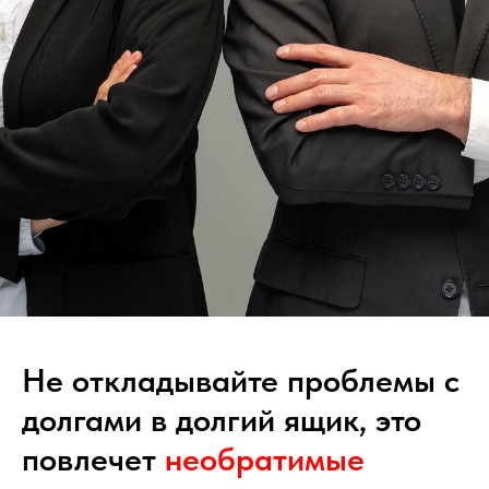
8 800 700-62-91
mail@kreditkomissar.ru
Не откладывайте проблемы с
долгами в долгий ящик, это
Главная
Дзен
повлечет
необратимые
Услуги
Одноклассники