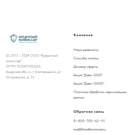
Компания
Наши р
еквизит
ы
© 2013 - 2024 ООО "Кредитный
Способы оплаты
комиссар"
ОГРН 1152801002265
Договор оферты
Амурская обл, г.о. г. Благовещенск, ул
Акция "Даём 5000"
Островского, д. 75
Акция "Даём 10000"
Политика обработки персональных
данных
Обратная связь
8−800−700−62−91
mail@kreditkomissar.ru