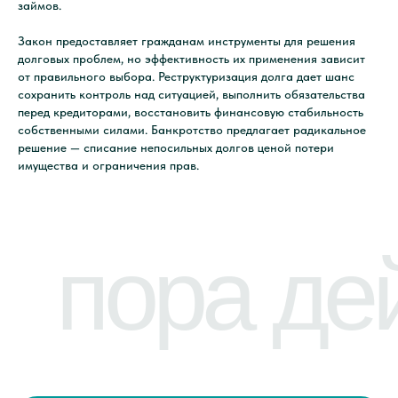
займов.
Блог
Telegram
Клиенты
Закон предоставляет гражданам инструменты для решения
долговых проблем, но эффективность их применения зависит
Отзывы
от правильного выбора. Реструктуризация долга дает шанс
сохранить контроль над ситуацией, выполнить обязательства
перед кредиторами, восстановить финансовую стабильность
Оплата услуг
Договор оферты
собственными силами. Банкротство предлагает радикальное
Реквизиты
Политика
решение — списание непосильных долгов ценой потери
компании
конфиденциальности
имущества и ограничения прав.
Обработка персональных
данных
ООО «Кредитный
Амурская обл,
комиссар»
г. Благовещенск,
ОГРН 1152801002265
ул Амурская, 181
Разработка сайта
© 2013 - 2025
nineninjas