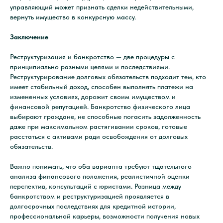
управляющий может признать сделки недействительными,
вернуть имущество в конкурсную массу.
Заключение
Реструктуризация и банкротство — две процедуры с
принципиально разными целями и последствиями.
Реструктурирование долговых обязательств подходит тем, кто
имеет стабильный доход, способен выполнять платежи на
измененных условиях, дорожит своим имуществом и
8 800 700-62-91
финансовой репутацией. Банкротство физического лица
выбирают граждане, не способные погасить задолженность
даже при максимальном растягивании сроков, готовые
mail@kreditkomissar.ru
расстаться с активами ради освобождения от долговых
обязательств.
Важно понимать, что оба варианта требуют тщательного
Главная
Дзен
анализа финансового положения, реалистичной оценки
Услуги
Одноклассники
перспектив, консультаций с юристами. Разница между
банкротством и реструктуризацией проявляется в
О компании
Вконтакте
долгосрочных последствиях для кредитной истории,
Контакты
Youtube
профессиональной карьеры, возможности получения новых