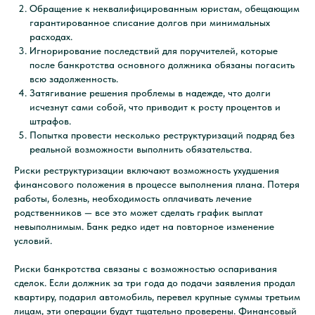
процедуру списания
Обращение к неквалифицированным юристам, обещающим
гарантированное списание долгов при минимальных
долгов или получить
расходах.
консультацию
Игнорирование последствий для поручителей, которые
после банкротства основного должника обязаны погасить
по вашему вопросу?
всю задолженность.
Затягивание решения проблемы в надежде, что долги
Заполните небольшую форму и наши
исчезнут сами собой, что приводит к росту процентов и
специалисты свяжутся с вами.
штрафов.
Попытка провести несколько реструктуризаций подряд без
реальной возможности выполнить обязательства.
Подать заявку
Риски реструктуризации включают возможность ухудшения
финансового положения в процессе выполнения плана. Потеря
работы, болезнь, необходимость оплачивать лечение
родственников — все это может сделать график выплат
невыполнимым. Банк редко идет на повторное изменение
условий.
Риски банкротства связаны с возможностью оспаривания
сделок. Если должник за три года до подачи заявления продал
квартиру, подарил автомобиль, перевел крупные суммы третьим
лицам, эти операции будут тщательно проверены. Финансовый