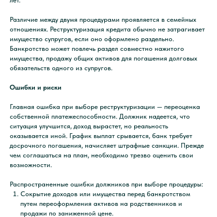
лет.
Различие между двумя процедурами проявляется в семейных
отношениях. Реструктуризация кредита обычно не затрагивает
имущество супругов, если оно оформлено раздельно.
Банкротство может повлечь раздел совместно нажитого
имущества, продажу общих активов для погашения долговых
обязательств одного из супругов.
Ошибки и риски
Главная ошибка при выборе реструктуризации — переоценка
собственной платежеспособности. Должник надеется, что
ситуация улучшится, доход вырастет, но реальность
ь
-
пора действ
оказывается иной. График выплат срывается, банк требует
досрочного погашения, начисляет штрафные санкции. Прежде
чем соглашаться на план, необходимо трезво оценить свои
возможности.
Распространенные ошибки должников при выборе процедуры:
Сокрытие доходов или имущества перед банкротством
путем переоформления активов на родственников и
Хотите начать
продажи по заниженной цене.