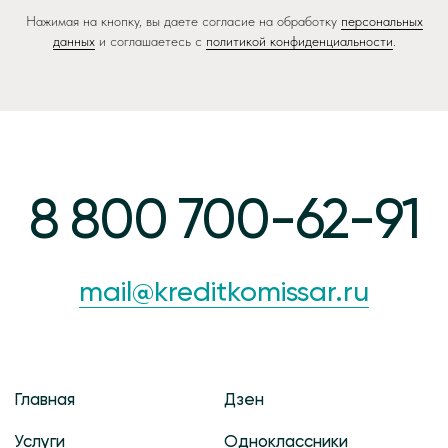
Нажимая на кнопку, вы даете согласие на обработку
персональных
Главная
Дзен
данных
и соглашаетесь c
политикой конфиденциальности
.
Услуги
Одноклассники
О компании
Вконтакте
Контакты
Youtube
Блог
Telegram
Клиенты
Отзывы
Оплата услуг
Договор оферты
Реквизиты
Политика
компании
конфиденциальности
Обработка персональных
данных
ООО «Кредитный
Амурская обл,
комиссар»
г. Благовещенск,
ОГРН 1152801002265
ул Амурская, 181