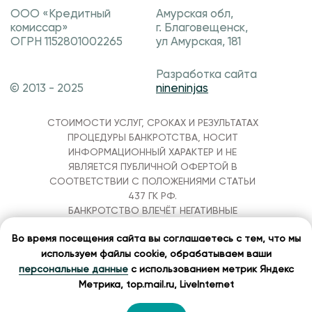
ВСЯ ПРЕДСТАВЛЕННАЯ НА САЙТЕ
ИНФОРМАЦИЯ, В ТОМ ЧИСЛЕ О
СТОИМОСТИ УСЛУГ, СРОКАХ И РЕЗУЛЬТАТАХ
ПРОЦЕДУРЫ БАНКРОТСТВА, НОСИТ
ИНФОРМАЦИОННЫЙ ХАРАКТЕР И НЕ
ЯВЛЯЕТСЯ ПУБЛИЧНОЙ ОФЕРТОЙ В
СООТВЕТСТВИИ С ПОЛОЖЕНИЯМИ СТАТЬИ
437 ГК РФ.
БАНКРОТСТВО ВЛЕЧЁТ НЕГАТИВНЫЕ
ПОСЛЕДСТВИЯ, В ТОМ ЧИСЛЕ ОГРАНИЧЕНИЯ
Во время посещения сайта вы соглашаетесь с тем, что мы
НА ПОЛУЧЕНИЕ КРЕДИТА И ПОВТОРНОЕ
используем файлы cookie, обрабатываем ваши
БАНКРОТСТВО В ТЕЧЕНИЕ ПЯТИ ЛЕТ.
ПРЕДВАРИТЕЛЬНО ОБРАТИТЕСЬ К СВОЕМУ
персональные данные
с использованием метрик Яндекс
КРЕДИТОРУ И В МФЦ. РЕШЕНИЕ О ПРИЗНАНИИ
Метрика, top.mail.ru, LiveInternet
ГРАЖДАНИНА БАНКРОТОМ ПРИНИМАЕТ СУД.