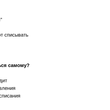
”
т списывать
ься самому?
одит
явления
 списания