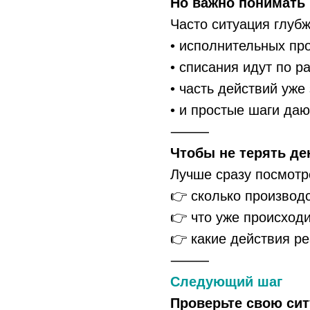
Но важно понимать
Часто ситуация глубж
• исполнительных пр
• списания идут по 
• часть действий уже
• и простые шаги да
⸻
Чтобы не терять де
Лучше сразу посмотр
👉 сколько производ
👉 что уже происход
👉 какие действия р
⸻
Следующий шаг
Проверьте свою си