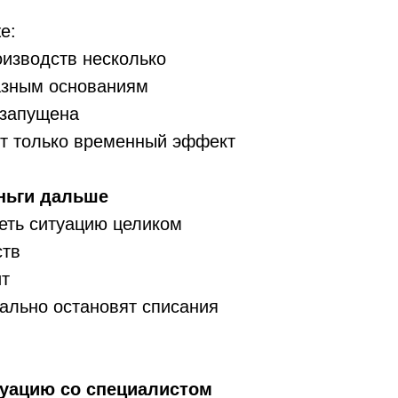
е:
оизводств несколько
разным основаниям
 запущена
ют только временный эффект
ньги дальше
еть ситуацию целиком
ств
ит
еально остановят списания
туацию со специалистом