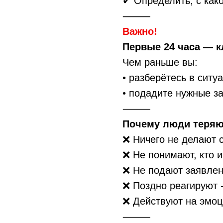
✔ Определить, с как
⸻
Важно!
Первые 24 часа — 
Чем раньше вы:
• разберётесь в ситу
• подадите нужные з
⸻
Почему люди теряю
❌ Ничего не делают с
❌ Не понимают, кто 
❌ Не подают заявле
❌ Поздно реагируют -
❌ Действуют на эмоц
⸻