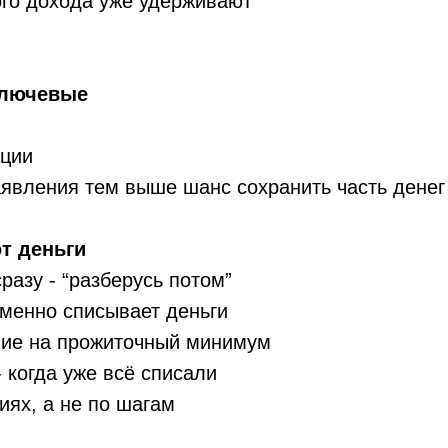
ого дохода уже удерживают
ключевые
ации
аявления тем выше шанс сохранить часть денег
т деньги
разу - “разберусь потом”
именно списывает деньги
ние на прожиточный минимум
 когда уже всё списали
иях, а не по шагам